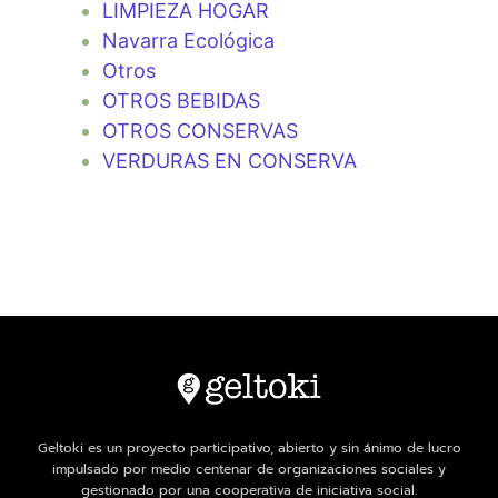
LIMPIEZA HOGAR
Navarra Ecológica
Otros
OTROS BEBIDAS
OTROS CONSERVAS
VERDURAS EN CONSERVA
Geltoki es un proyecto participativo, abierto y sin ánimo de lucro
impulsado por medio centenar de organizaciones sociales y
gestionado por una cooperativa de iniciativa social.