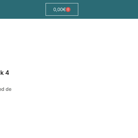
0,00
€
0
ak 4
ed de