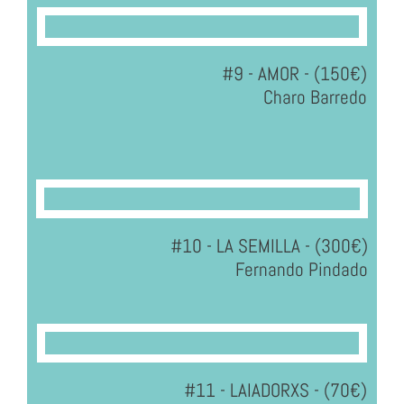
#9 - AMOR - (150€)
Charo Barredo
#10 - LA SEMILLA - (300€)
Fernando Pindado
#11 - LAIADORXS - (70€)