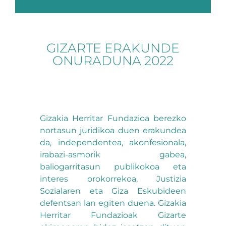
GIZARTE ERAKUNDE
ONURADUNA 2022
Gizakia Herritar Fundazioa berezko
nortasun juridikoa duen erakundea
da, independentea, akonfesionala,
irabazi-asmorik gabea,
baliogarritasun publikokoa eta
interes orokorrekoa, Justizia
Sozialaren eta Giza Eskubideen
defentsan lan egiten duena. Gizakia
Herritar Fundazioak Gizarte