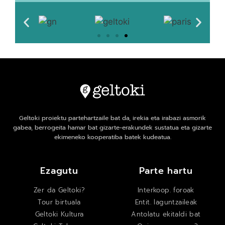
Geltoki proiektu partehartzaile bat da, irekia eta irabazi asmorik
gabea, berrogeita hamar bat gizarte-erakundek sustatua eta gizarte
ekimeneko kooperatiba batek kudeatua.
Ezagutu
Parte hartu
Zer da Geltoki?
Interkoop. foroak
Tour birtuala
Entit. laguntzaileak
Geltoki Kultura
Antolatu ekitaldi bat