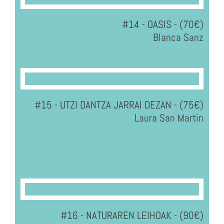
#14 - OASIS - (70€)
Blanca Sanz
#15 - UTZI DANTZA JARRAI DEZAN - (75€)
Laura San Martin
#16 - NATURAREN LEIHOAK - (90€)