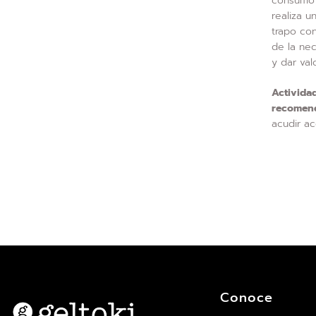
consumo 
realiza u
trapo con
de la ne
y dar val
Actividad
recomen
acudir a
Conoce