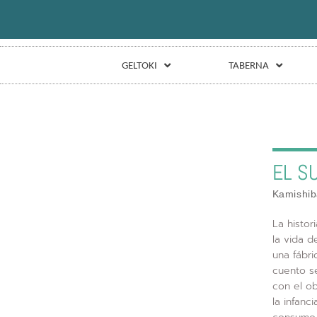
GELTOKI
TABERNA
EL S
Kamishib
La histor
la vida d
una fábri
cuento se
con el ob
la infanci