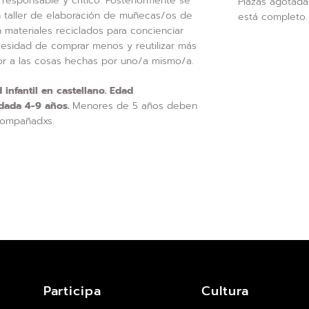
responsable y crítico. Posteriormente se
Plazas agotadas
n taller de elaboración de muñecas/os de
está completo
 materiales reciclados para concienciar
cesidad de comprar menos y reutilizar más
or a las cosas hechas por uno/a mismo/a.
 infantil en castellano. Edad
dada 4-9 años.
Menores de 5 años deben
compañadxs.
Participa
Cultura