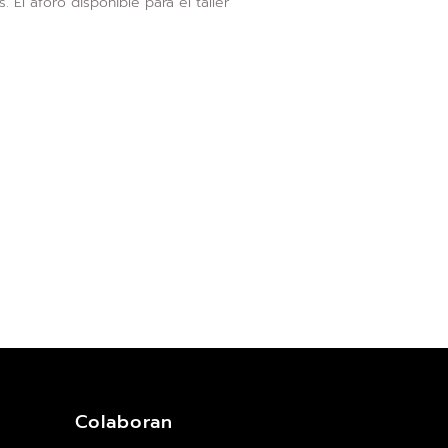
. El aforo disponible para el taller
.
Colaboran