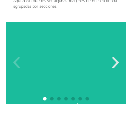
Aquí abajo puedes ver algunas imágenes de nuestra tienda
agrupadas por secciones.
ALIMENTACIÓN
Contamos con gran variedad de productos de
proximidad y temporada, ecológicos y de comercio
justo